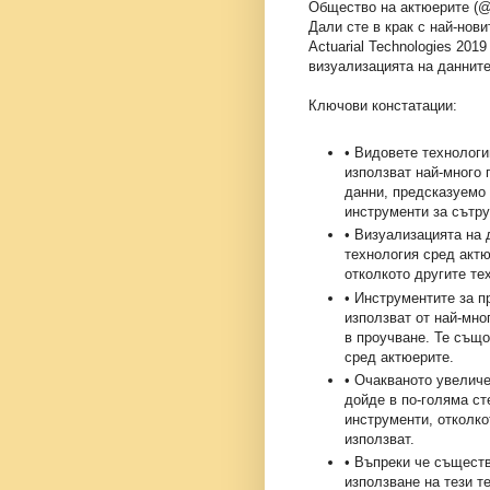
Общество на актюерите (@SO
Дали сте в крак с най-нов
Actuarial Technologies 201
визуализацията на данните
Ключови констатации:
• Видовете технологи
използват най-много
данни, предсказуемо
инструменти за сътр
• Визуализацията на 
технология сред актю
отколкото другите те
• Инструментите за 
използват от най-мно
в проучване. Те също
сред актюерите.
• Очакваното увеличе
дойде в по-голяма ст
инструменти, отколкот
използват.
• Въпреки че същест
използване на тези т