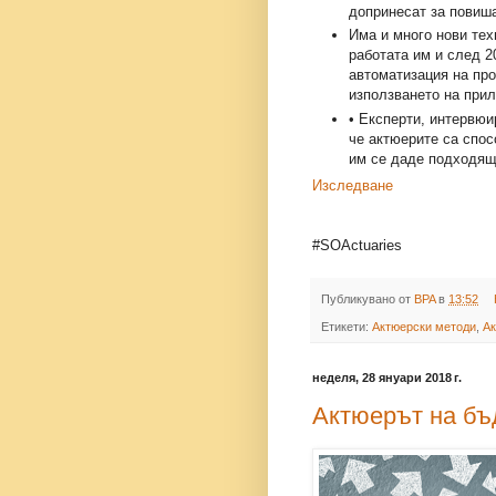
допринесат за повиш
Има и много нови тех
работата им и след 2
автоматизация на про
използването на прил
• Експерти, интервюир
че актюерите са спос
им се даде подходящ
Изследване
#SOActuaries
Публикувано от
BPA
в
13:52
Етикети:
Актюерски методи
,
Ак
неделя, 28 януари 2018 г.
Актюерът на б