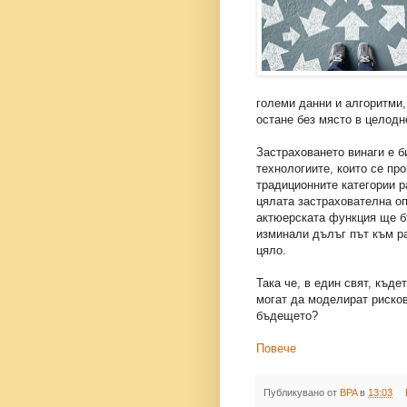
големи данни и алгоритми,
остане без място в целод
Застраховането винаги е б
технологиите, които се пр
традиционните категории р
цялата застрахователна оп
актюерската функция ще б
изминали дълъг път към ра
цяло.
Така че, в един свят, къде
могат да моделират рисков
бъдещето?
Повече
Публикувано от
BPA
в
13:03