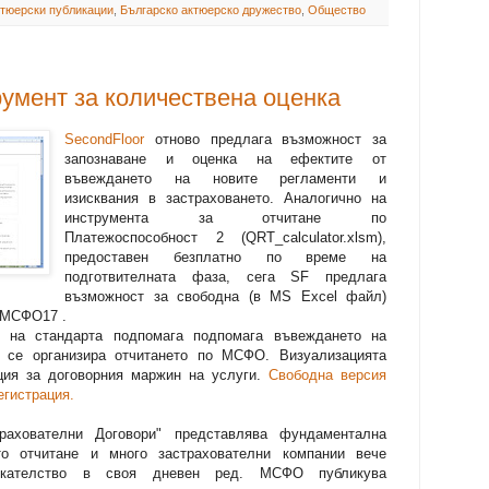
тюерски публикации
,
Българско актюерско дружество
,
Общество
умент за количествена оценка
SecondFloor
отново предлага възможност за
запознаване и оценка на ефектите от
въвеждането на новите регламенти и
изисквания в застраховането. Аналогично на
инструмента за отчитане по
Платежоспособност 2 (QRT_calculator.xlsm),
предоставен безплатно по време на
подготвителната фаза, сега SF предлага
възможност за свободна (в MS Excel файл)
а МСФО17 .
д на стандарта подпомага подпомага въвеждането на
а се организира отчитането по МСФО. Визуализацията
ция за договорния маржин на услуги.
Свободна версия
егистрация.
ахователни Договори" представлява фундаментална
о отчитане и много застрахователни компании вече
викателство в своя дневен ред. МСФО публикува