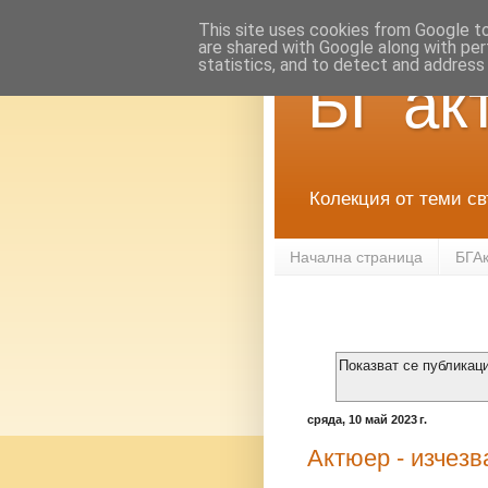
This site uses cookies from Google to 
are shared with Google along with per
statistics, and to detect and address
БГ а
Колекция от теми св
Начална страница
БГА
Показват се публикац
сряда, 10 май 2023 г.
Актюер - изчез