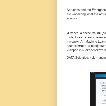
Actuaries and the Emergence
are wondering what the actua
science.
Интересна презентация, д
tools, Нови техники, нови
интелект AI, Machine Learn
приложимост на професият
интерес към актюерската 
DATA Scientice, risk manag