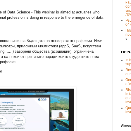
на
орг
упр
 of Data Science - This webinar is aimed at actuaries who
ЛУ
rial profession is doing in response to the emergence of data
Ре
04.
Пл
пр
y
аваща визия за бъдещото на актюерската професия. New
 компютри, приложими библиотеки (appS, SaaS, искуствен
ing .... ) заворени общества (асоциации), ограничена
EIOPA
а са някои от причините поради които студентите няма
Inf
професия.
sup
Rev
er
eur
Gen
of 
Ris
inf
qua
inv
Qua
inv
Almos