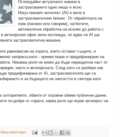
Оглеждайки актуалните новини в
застраховането едно нещо е ясно:
Изкуственият интелект (AI) е вече в
застрахователния бизнес. От обработката на
език (писмен или говорим), чатботите,
автоматична обработка на искове до работа с
 в актюерския офис вече изглежда, че едва ли AI ще
невната застрахователна машина.
ило равновесие на хората, които остават същите, и
оменят непрекъснато - преместване и предефиниране на
абота. Никаква роля не може да бъде неразделна част от
ерация, както и актюерската. След като се разбере как
ъде предефинирана от AI, застрахователите ще са
збирането и за бъдещето на заетостта в сектора като
то алгоритмите, обвити от огромни обеми публични данни,
ете по-добре от хората, каква роля ще играе актюерът на
Няма коментари: