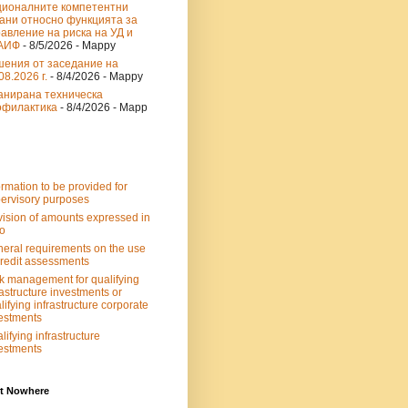
ционалните компетентни
ани относно функцията за
авление на риска на УД и
АИФ
- 8/5/2026
- Mappy
шения от заседание на
08.2026 г.
- 8/4/2026
- Mappy
анирана техническа
офилактика
- 8/4/2026
- Mapp
ormation to be provided for
ervisory purposes
ision of amounts expressed in
o
eral requirements on the use
credit assessments
k management for qualifying
rastructure investments or
lifying infrastructure corporate
estments
lifying infrastructure
estments
t Nowhere