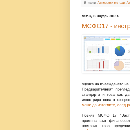
Етикети:
Актюерски методи
,
Ак
петък, 19 януари 2018 г.
МСФО17 - инстр
оценка на въвеждането н
Предварителният прегле
стандарта и това как д
илюстрира новата концеп
може да изтеглите, след р
Новият МСФО 17 "Застр
промяна във финансовот
поставят това предиз