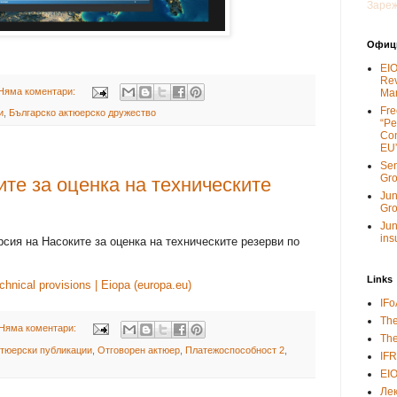
Зареж
Офици
EIO
Re
Няма коментари:
Ma
Fre
и
,
Българско актюерско дружество
“Pe
Con
EU
Sen
Gr
ите за оценка на техническите
Jun
Gr
Jun
ins
рсия на Насоките за оценка на техническите резерви по
Links
chnical provisions | Eiopa (europa.eu)
IFo
The
Няма коментари:
The
тюерски публикации
,
Отговорен актюер
,
Платежоспособност 2
,
IF
EI
Ле