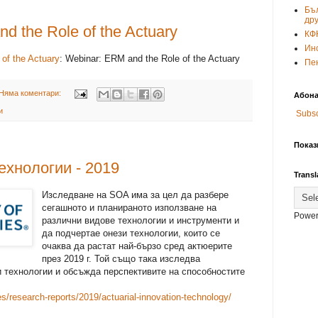
Бъ
др
d the Role of the Actuary
КФ
Инс
of the Actuary
: Webinar: ERM and the Role of the Actuary
Пе
Няма коментари:
Абона
и
Subsc
Показ
ехнологии - 2019
Transl
Изследване на SOA има за цел да разбере
сегашното и планираното използване на
Power
различни видове технологии и инструменти и
да подчертае онези технологии, които се
очаква да растат най-бързо сред актюерите
през 2019 г. Той също така изследва
 технологии и обсъжда перспективите на способностите
s/research-reports/2019/actuarial-innovation-technology/