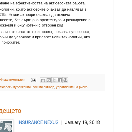
аване на ефективността на актюерската работа.
нологии, които актюерите очакват да навлязат в
019г. Някои актюери очакват да включат
цесите, без сървърна архитектура и разширение в
ожения и библиотеки с отворен код.
ани като част от този проект, показват увереност,
обни да усвояват и прилагат нови технологии, ако
 приоритет.
Няма коментари:
тюерски публикации
,
лекции актюер
,
управление на риска
ъдещето
INSURANCE NEXUS
|
January 19, 2018