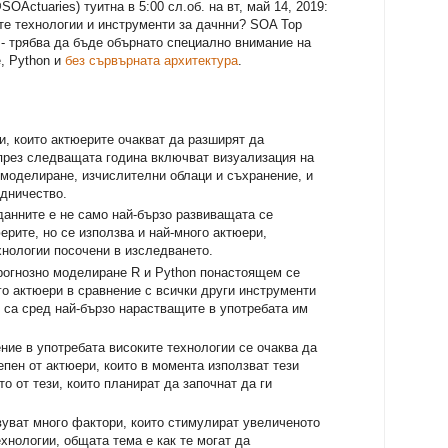
Actuaries) туитна в 5:00 сл.об. на вт, май 14, 2019:
ите технологии и инструменти за дачнни? SOA Top
9 - трябва да бъде обърнато специално внимание на
, Python и
без сървърната архитектура
.
и, които актюерите очакват да разширят да
 през следващата година включват визуализация на
 моделиране, изчислителни облаци и съхранение, и
удничество.
данните е не само най-бързо развиващата се
ерите, но се използва и най-много актюери,
хнологии посочени в изследването.
прогнозно моделиране R и Python понастоящем се
го актюери в сравнение с всички други инструменти
 са сред най-бързо нарастващите в употребата им
ние в употребата високите технологии се очаква да
епен от актюери, които в момента използват тези
о от тези, които планират да започнат да ги
вуват много фактори, които стимулират увеличеното
ехнологии, общата тема е как те могат да