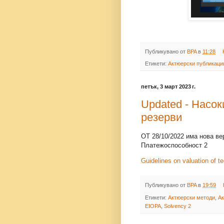
Публикувано от
BPA
в
11:28
Етикети:
Актюерски публикаци
петък, 3 март 2023 г.
Updated - Насок
резерви
ОТ 28/10/2022 има нова ве
Платежоспособност 2
Guidelines on valuation of te
Публикувано от
BPA
в
19:59
Етикети:
Актюерски методи
,
Ак
EIOPA
,
Solvency 2