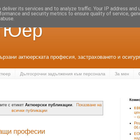
deliver its services and to analyze traffic. Your IP address and
formance and security metrics to ensure quality of service, ge
 abuse.
ктЮер
ързани актюерската професия, застраховането и осигур
ктюер
Дългосрочни задължения към персонала
За мен
Комис
иите с етикет
Актюерски публикации
.
Показване на
КФН
всички публикации
цен
– с
Ре
06.
ващи професии
ЕО
на