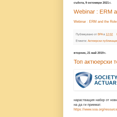
събота, 9 октомври 2021 г.
Webinar : ERM an
Webinar : ERM and the Role 
Публикувано от
BPA
в
12:02
Етикети:
Актюерски публикаци
вторник, 21 май 2019 г.
Топ актюерски т
нарастващия набор от нови
на да ги приемат.
https://www.soa.org/resource