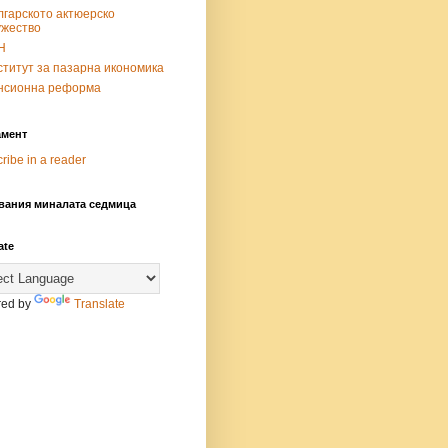
лгарското актюерско
ужество
Н
титут за пазарна икономика
нсионна реформа
мент
ribe in a reader
вания миналата седмица
ate
ed by
Translate