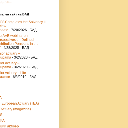
да се...
ален сайт на БАД
PA Completes the Solvency II
view
ndate
- 7/20/2026
- БАД
e ААЕ webinar on
rspectives on Defined
tribution Pensions in the
”
- 4/28/2025
- БАД
ior actuary –
oupama
- 3/2/2020
- БАД
ior actuary –
oupama
- 3/2/2020
- БАД
ior Actuary – Life
urance
- 6/3/2019
- БАД
A
 European Actuary (TEA)
Actuary (magazine)
RS
OPA
кции актюер