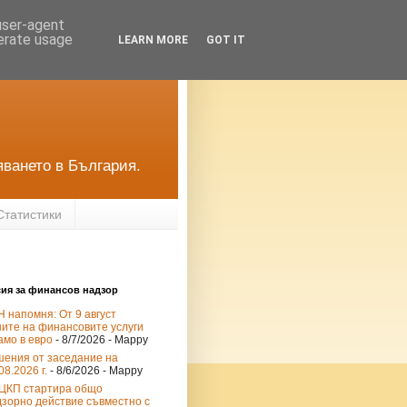
 user-agent
nerate usage
LEARN MORE
GOT IT
яването в България.
Статистики
ия за финансов надзор
 напомня: От 9 август
ите на финансовите услуги
амо в евро
- 8/7/2026
- Mappy
шения от заседание на
08.2026 г.
- 8/6/2026
- Mappy
ЦКП стартира общо
дзорно действие съвместно с