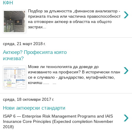
КФН
›
Подбор за длъжността „финансов анализатор -
призната пълна или частична правоспособност
на отговорен актюер в областта на общото
застрах...
сряда, 21 март 2018 г.
Актюер? Професията която
изчезва?
›
Може ли технологията да доведе до
изчезването на професия? В исторически план
се е случвало - дръндарство, мутафчийство,
кочияш ..... ...
сряда, 18 октомври 2017 г.
Нови актюерски стандарти
›
ISAP 6 — Enterprise Risk Management Programs and IAIS
Insurance Core Principles (Expected completion November
2018)