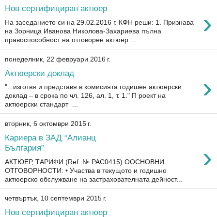
Нов сертифициран актюер
›
На заседанието си на 29.02.2016 г. КФН реши: 1. Признава
на Зорница Иванова Николова-Захариева пълна
правоспособност на отговорен актюер ...
понеделник, 22 февруари 2016 г.
Актюерски доклад
›
"...изготвя и представя в комисията годишен актюерски
доклад – в срока по чл. 126, ал. 1, т. 1." П роект на
актюерски стандарт ...
вторник, 6 октомври 2015 г.
Кариера в ЗАД “Алианц
›
България”
АКТЮЕР, ТАРИФИ (Ref. № PAC0415) ООСНОВНИ
ОТГОВОРНОСТИ: • Участва в текущото и годишно
актюерско обслужване на застрахователната дейност...
четвъртък, 10 септември 2015 г.
Нов сертифициран актюер