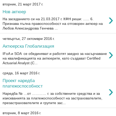
вторник, 21 март 2017 г.
Нов актюер
›
На заседанието си на 21.03.2017 г. КФН реши: ...... 6.
Признава пълна правоспособност на отговорен актюер на
Любов Александрова Генчева ...
четвъртък, 27 октомври 2016 г.
Актюерска Глобализация
›
IFoA и SOA се обединяват и работят заедно за насърчаване
на квалификацията на актюерите, като създават Certified
Actuarial Analyst (C...
сряда, 16 март 2016 г.
Проект наредба
›
платежоспособност
Наредба № …от ………… г. за собствените средства и за
изискванията за платежоспособност на застрахователите,
презастрахователите и групите зас...
вторник, 8 март 2016 г.