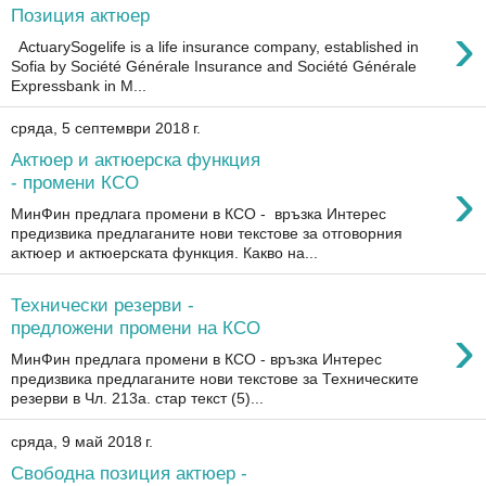
Позиция актюер
›
ActuarySogelife is a life insurance company, established in
Sofia by Société Générale Insurance and Société Générale
Expressbank in M...
сряда, 5 септември 2018 г.
Актюер и актюерска функция
›
- промени КСО
МинФин предлага промени в КСО - връзка Интерес
предизвика предлаганите нови текстове за отговорния
актюер и актюерската функция. Какво на...
Технически резерви -
›
предложени промени на КСО
МинФин предлага промени в КСО - връзка Интерес
предизвика предлаганите нови текстове за Техническите
резерви в Чл. 213а. стар текст (5)...
сряда, 9 май 2018 г.
Свободна позиция актюер -