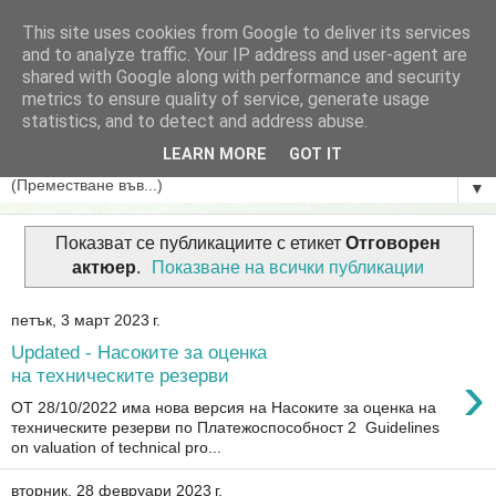
This site uses cookies from Google to deliver its services
БГ актЮер
and to analyze traffic. Your IP address and user-agent are
shared with Google along with performance and security
metrics to ensure quality of service, generate usage
Колекция от теми свързани актюерската професия,
statistics, and to detect and address abuse.
застраховането и осигуряването в България.
LEARN MORE
GOT IT
▼
Показват се публикациите с етикет
Отговорен
актюер
.
Показване на всички публикации
петък, 3 март 2023 г.
Updated - Насоките за оценка
›
на техническите резерви
ОТ 28/10/2022 има нова версия на Насоките за оценка на
техническите резерви по Платежоспособност 2 Guidelines
on valuation of technical pro...
вторник, 28 февруари 2023 г.