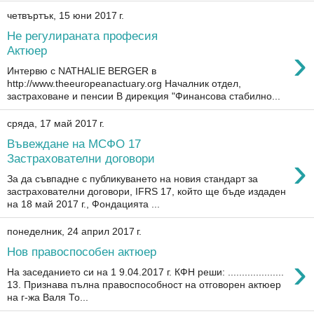
четвъртък, 15 юни 2017 г.
Не регулираната професия
›
Актюер
Интервю с NATHALIE BERGER в
http://www.theeuropeanactuary.org Началник отдел,
застраховане и пенсии В дирекция "Финансова стабилно...
сряда, 17 май 2017 г.
Въвеждане на МСФО 17
›
Застрахователни договори
За да съвпадне с публикуването на новия стандарт за
застрахователни договори, IFRS 17, който ще бъде издаден
на 18 май 2017 г., Фондацията ...
понеделник, 24 април 2017 г.
Нов правоспособен актюер
›
На заседанието си на 1 9.04.2017 г. КФН реши: ....................
13. Признава пълна правоспособност на отговорен актюер
на г-жа Валя То...