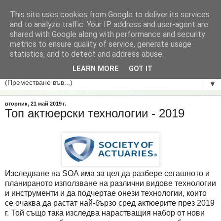
This site uses cookies from Google to deliver its services
БГ актЮер
and to analyze traffic. Your IP address and user-agent are
shared with Google along with performance and security
metrics to ensure quality of service, generate usage
Колекция от теми свързани актюерската професия,
statistics, and to detect and address abuse.
застраховането и осигуряването в България.
LEARN MORE
GOT IT
▼
вторник, 21 май 2019 г.
Топ актюерски технологии - 2019
Изследване на SOA има за цел да разбере сегашното и
планираното използване на различни видове технологии
и инструменти и да подчертае онези технологии, които
се очаква да растат най-бързо сред актюерите през 2019
г. Той също така изследва нарастващия набор от нови