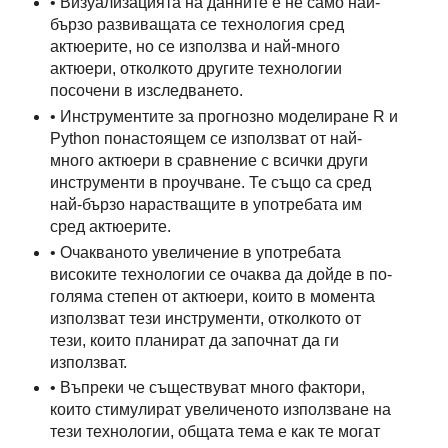
• Визуализацията на данните е не само най-
бързо развиващата се технология сред
актюерите, но се използва и най-много
актюери, отколкото другите технологии
посочени в изследването.
• Инструментите за прогнозно моделиране R и
Python понастоящем се използват от най-
много актюери в сравнение с всички други
инструменти в проучване. Те също са сред
най-бързо нарастващите в употребата им
сред актюерите.
• Очакваното увеличение в употребата
високите технологии се очаква да дойде в по-
голяма степен от актюери, които в момента
използват тези инструменти, отколкото от
тези, които планират да започнат да ги
използват.
• Въпреки че съществуват много фактори,
които стимулират увеличеното използване на
тези технологии, общата тема е как те могат