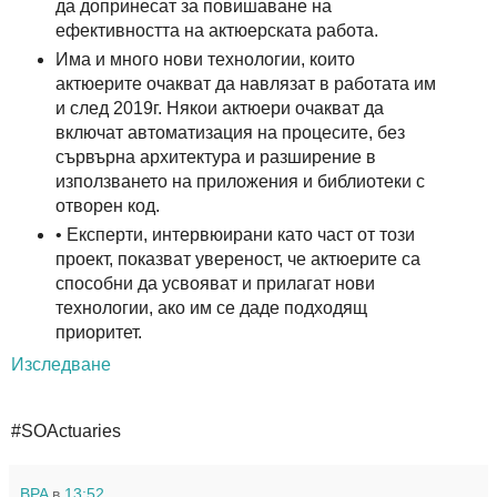
да допринесат за повишаване на
ефективността на актюерската работа.
Има и много нови технологии, които
актюерите очакват да навлязат в работата им
и след 2019г. Някои актюери очакват да
включат автоматизация на процесите, без
сървърна архитектура и разширение в
използването на приложения и библиотеки с
отворен код.
• Експерти, интервюирани като част от този
проект, показват увереност, че актюерите са
способни да усвояват и прилагат нови
технологии, ако им се даде подходящ
приоритет.
Изследване
#SOActuaries
BPA
в
13:52