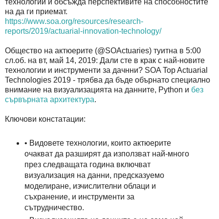
технологии и обсъжда перспективите на способностите
на да ги приемат.
https://www.soa.org/resources/research-
reports/2019/actuarial-innovation-technology/
Общество на актюерите (@SOActuaries) туитна в 5:00
сл.об. на вт, май 14, 2019: Дали сте в крак с най-новите
технологии и инструменти за дачнни? SOA Top Actuarial
Technologies 2019 - трябва да бъде обърнато специално
внимание на визуализацията на данните, Python и
без
сървърната архитектура
.
Ключови констатации:
• Видовете технологии, които актюерите
очакват да разширят да използват най-много
през следващата година включват
визуализация на данни, предсказуемо
моделиране, изчислителни облаци и
съхранение, и инструменти за
сътрудничество.